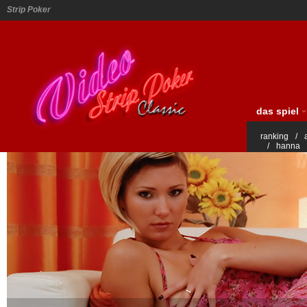
Strip Poker
das spiel
ranking
/
/
hanna
vicki
/
lau
anette
/
h
patricia
/
nadia und ed
amelie
/
d
sara
/
sylv
letitia
meg
/