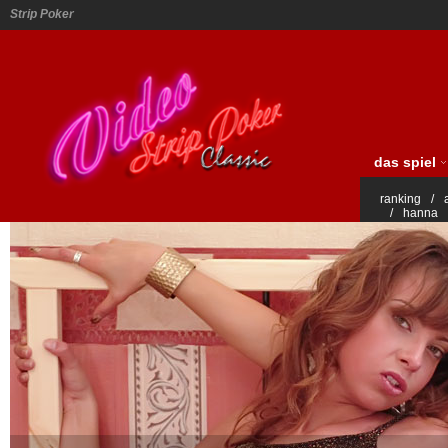
Strip Poker
das spiel
ranking
/
/
hanna
vicki
/
lau
anette
/
h
patricia
/
nadia und ed
amelie
/
d
sara
/
sylv
letitia
meg
/