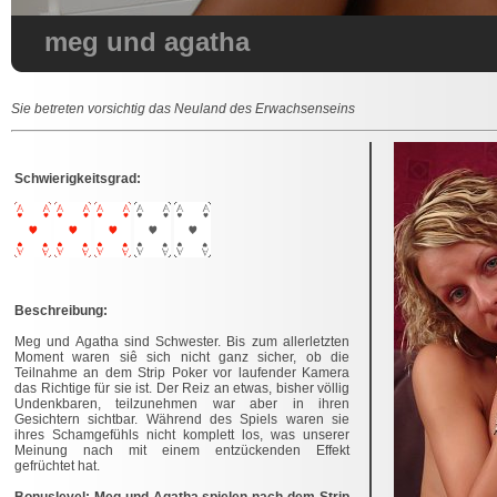
meg und agatha
Sie betreten vorsichtig das Neuland des Erwachsenseins
Schwierigkeitsgrad:
Beschreibung:
Meg und Agatha sind Schwester. Bis zum allerletzten
Moment waren siê sich nicht ganz sicher, ob die
Teilnahme an dem Strip Poker vor laufender Kamera
das Richtige für sie ist. Der Reiz an etwas, bisher völlig
Undenkbaren, teilzunehmen war aber in ihren
Gesichtern sichtbar. Während des Spiels waren sie
ihres Schamgefühls nicht komplett los, was unserer
Meinung nach mit einem entzückenden Effekt
gefrüchtet hat.