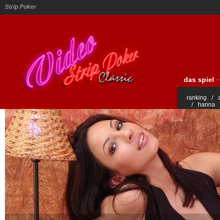
Strip Poker
das spiel
ranking
/
/
hanna
vicki
/
lau
anette
/
h
patricia
/
nadia und ed
amelie
/
d
sara
/
sylv
letitia
meg
/