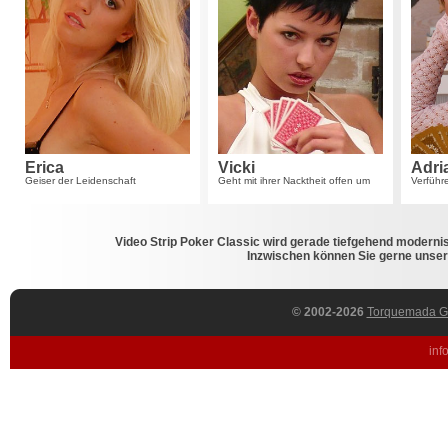
Erica
Vicki
Adri
Geiser der Leidenschaft
Geht mit ihrer Nacktheit offen um
Verführe
Video Strip Poker Classic wird gerade tiefgehend moderni
Inzwischen können Sie gerne unser 
© 2002-2026
Torquemada 
inf