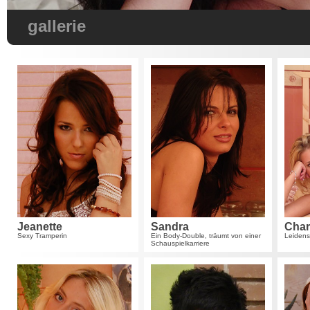
gallerie
Jeanette
Sandra
Char
Sexy Tramperin
Ein Body-Double, träumt von einer
Leidens
Schauspielkarriere